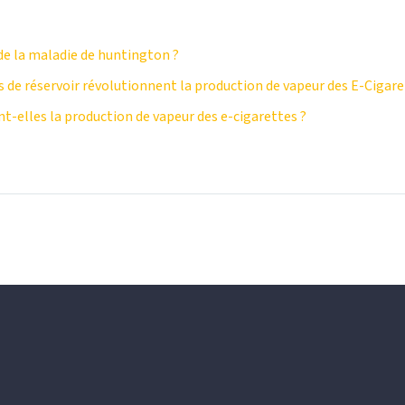
e la maladie de huntington ?
 de réservoir révolutionnent la production de vapeur des E-Cigar
-elles la production de vapeur des e-cigarettes ?