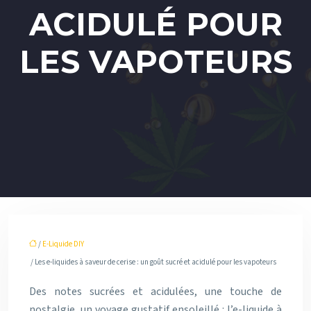
ACIDULÉ POUR
LES VAPOTEURS
/
E-Liquide DIY
/ Les e-liquides à saveur de cerise : un goût sucré et acidulé pour les vapoteurs
Des notes sucrées et acidulées, une touche de
nostalgie, un voyage gustatif ensoleillé : l’e-liquide à