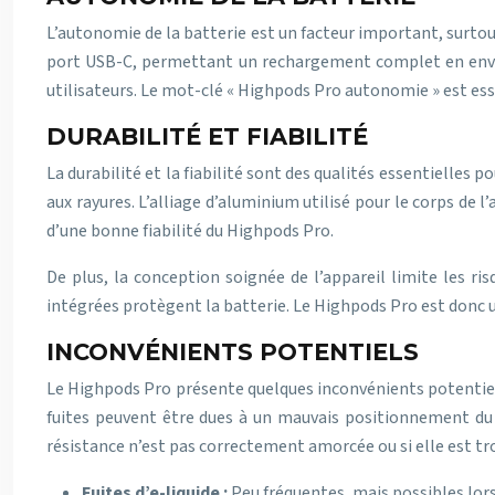
L’autonomie de la batterie est un facteur important, surto
port USB-C, permettant un rechargement complet en environ
utilisateurs. Le mot-clé « Highpods Pro autonomie » est esse
DURABILITÉ ET FIABILITÉ
La durabilité et la fiabilité sont des qualités essentielles
aux rayures. L’alliage d’aluminium utilisé pour le corps de 
d’une bonne fiabilité du Highpods Pro.
De plus, la conception soignée de l’appareil limite les r
intégrées protègent la batterie. Le Highpods Pro est donc un
INCONVÉNIENTS POTENTIELS
Le Highpods Pro présente quelques inconvénients potentiels
fuites peuvent être dues à un mauvais positionnement du bo
résistance n’est pas correctement amorcée ou si elle est tro
Fuites d’e-liquide :
Peu fréquentes, mais possibles lor