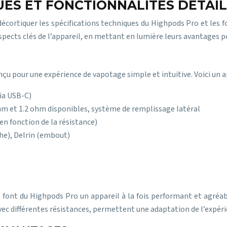
ES ET FONCTIONNALITÉS DÉTAI
e décortiquer les spécifications techniques du Highpods Pro et les
aspects clés de l’appareil, en mettant en lumière leurs avantages p
 pour une expérience de vapotage simple et intuitive. Voici un ap
via USB-C)
ohm et 1.2 ohm disponibles, système de remplissage latéral
n fonction de la résistance)
he), Delrin (embout)
, font du Highpods Pro un appareil à la fois performant et agréa
vec différentes résistances, permettent une adaptation de l’expér