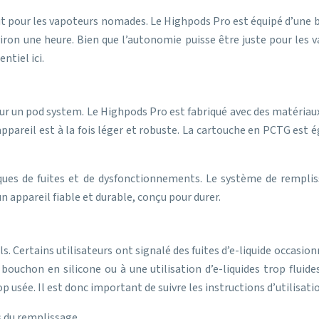
ut pour les vapoteurs nomades. Le Highpods Pro est équipé d’une b
 une heure. Bien que l’autonomie puisse être juste pour les vapo
ntiel ici.
 pour un pod system. Le Highpods Pro est fabriqué avec des matériau
l’appareil est à la fois léger et robuste. La cartouche en PCTG es
isques de fuites et de dysfonctionnements. Le système de remplis
 appareil fiable et durable, conçu pour durer.
. Certains utilisateurs ont signalé des fuites d’e-liquide occasio
uchon en silicone ou à une utilisation d’e-liquides trop fluides
p usée. Il est donc important de suivre les instructions d’utilisat
s du remplissage.