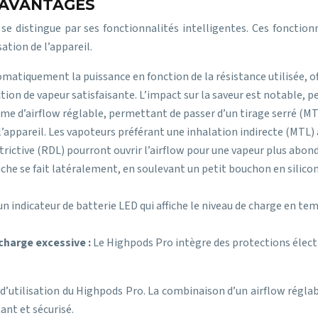
 AVANTAGES
se distingue par ses fonctionnalités intelligentes. Ces fonctionn
sation de l’appareil.
matiquement la puissance en fonction de la résistance utilisée, o
tion de vapeur satisfaisante. L’impact sur la saveur est notable, p
e d’airflow réglable, permettant de passer d’un tirage serré (MTL)
l’appareil. Les vapoteurs préférant une inhalation indirecte (MTL) a
strictive (RDL) pourront ouvrir l’airflow pour une vapeur plus abon
che se fait latéralement, en soulevant un petit bouchon en silicon
n indicateur de batterie LED qui affiche le niveau de charge en tem
écharge excessive :
Le Highpods Pro intègre des protections électr
’utilisation du Highpods Pro. La combinaison d’un airflow réglab
ant et sécurisé.