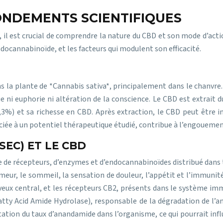
ONDEMENTS SCIENTIFIQUES
, il est crucial de comprendre la nature du CBD et son mode d’acti
docannabinoïde, et les facteurs qui modulent son efficacité.
 la plante de *Cannabis sativa*, principalement dans le chanvr
ue ni euphorie ni altération de la conscience. Le CBD est extrait 
%) et sa richesse en CBD. Après extraction, le CBD peut être intég
ociée à un potentiel thérapeutique étudié, contribue à l’engouemen
EC) ET LE CBD
e récepteurs, d’enzymes et d’endocannabinoïdes distribué dans to
r, le sommeil, la sensation de douleur, l’appétit et l’immunité.
veux central, et les récepteurs CB2, présents dans le système im
Fatty Acid Amide Hydrolase), responsable de la dégradation de l’
entation du taux d’anandamide dans l’organisme, ce qui pourrait inf