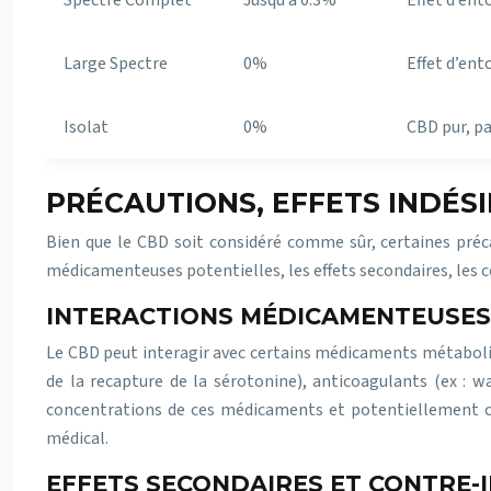
Spectre Complet
Jusqu’à 0.3%
Effet d’ent
Large Spectre
0%
Effet d’en
Isolat
0%
CBD pur, pa
PRÉCAUTIONS, EFFETS INDÉSI
Bien que le CBD soit considéré comme sûr, certaines préc
médicamenteuses potentielles, les effets secondaires, les c
INTERACTIONS MÉDICAMENTEUSES
Le CBD peut interagir avec certains médicaments métabolisé
de la recapture de la sérotonine), anticoagulants (ex : w
concentrations de ces médicaments et potentiellement cau
médical.
EFFETS SECONDAIRES ET CONTRE-