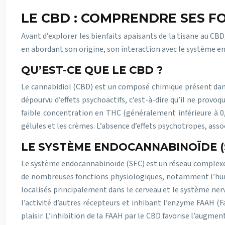
LE CBD : COMPRENDRE SES F
Avant d’explorer les bienfaits apaisants de la tisane au CBD
en abordant son origine, son interaction avec le système en
QU’EST-CE QUE LE CBD ?
Le cannabidiol (CBD) est un composé chimique présent dans
dépourvu d’effets psychoactifs, c’est-à-dire qu’il ne provoq
faible concentration en THC (généralement inférieure à 0,3
gélules et les crèmes. L’absence d’effets psychotropes, ass
LE SYSTÈME ENDOCANNABINOÏDE (S
Le système endocannabinoïde (SEC) est un réseau complexe d
de nombreuses fonctions physiologiques, notamment l’humeu
localisés principalement dans le cerveau et le système ner
l’activité d’autres récepteurs et inhibant l’enzyme FAAH (
plaisir. L’inhibition de la FAAH par le CBD favorise l’augm