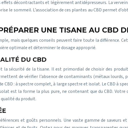
 effets décontractants et légèrement antidépresseurs. La verveine
favorise le sommeil. L’association de ces plantes au CBD permet d’
PRÉPARER UNE TISANE AU CBD D
le, mais quelques conseils peuvent faire toute la différence. Cet
anière optimale et déterminer le dosage approprié.
UALITÉ DU CBD
t la sécurité de la tisane. Il est primordial de choisir des prod
ermettent de vérifier l’absence de contaminants (métaux lourds, pe
s de CBD : à spectre complet, à large spectre et isolat. Le CBD à 
’isolat est la forme la plus pure, ne contenant que du CBD. Votre
 qualité du produit.
ÉE
références et goûts personnels. Une vaste gamme de saveurs et 
d’épices et de fruits. Optez pour des marques transparentes quant 