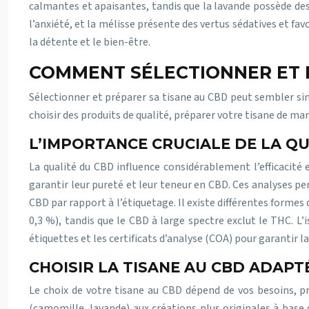
calmantes et apaisantes, tandis que la lavande possède des
l’anxiété, et la mélisse présente des vertus sédatives et 
la détente et le bien-être.
COMMENT SÉLECTIONNER ET 
Sélectionner et préparer sa tisane au CBD peut sembler simp
choisir des produits de qualité, préparer votre tisane de m
L’IMPORTANCE CRUCIALE DE LA Q
La qualité du CBD influence considérablement l’efficacité e
garantir leur pureté et leur teneur en CBD. Ces analyses p
CBD par rapport à l’étiquetage. Il existe différentes forme
0,3 %), tandis que le CBD à large spectre exclut le THC. L
étiquettes et les certificats d’analyse (COA) pour garantir la
CHOISIR LA TISANE AU CBD ADAPT
Le choix de votre tisane au CBD dépend de vos besoins, p
(camomille, lavande) aux créations plus originales à base 