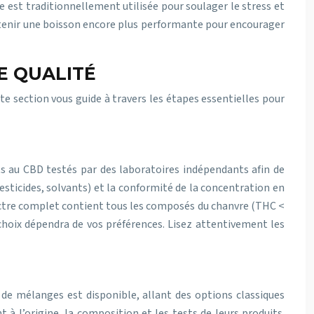
 est traditionnellement utilisée pour soulager le stress et
obtenir une boisson encore plus performante pour encourager
E QUALITÉ
te section vous guide à travers les étapes essentielles pour
uits au CBD testés par des laboratoires indépendants afin de
sticides, solvants) et la conformité de la concentration en
spectre complet contient tous les composés du chanvre (THC <
 choix dépendra de vos préférences. Lisez attentivement les
de mélanges est disponible, allant des options classiques
à l’origine, la composition et les tests de leurs produits.