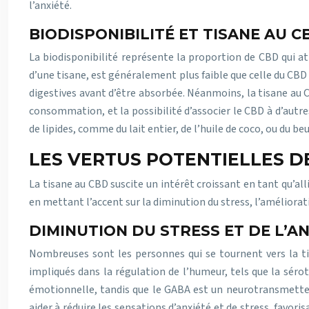
l’anxiété.
BIODISPONIBILITÉ ET TISANE AU C
La biodisponibilité représente la proportion de CBD qui at
d’une tisane, est généralement plus faible que celle du CBD
digestives avant d’être absorbée. Néanmoins, la tisane au C
consommation, et la possibilité d’associer le CBD à d’autre
de lipides, comme du lait entier, de l’huile de coco, ou du b
LES VERTUS POTENTIELLES D
La tisane au CBD suscite un intérêt croissant en tant qu’al
en mettant l’accent sur la diminution du stress, l’améliorat
DIMINUTION DU STRESS ET DE L’AN
Nombreuses sont les personnes qui se tournent vers la ti
impliqués dans la régulation de l’humeur, tels que la sér
émotionnelle, tandis que le GABA est un neurotransmetteur
aider à réduire les sensations d’anxiété et de stress, favo