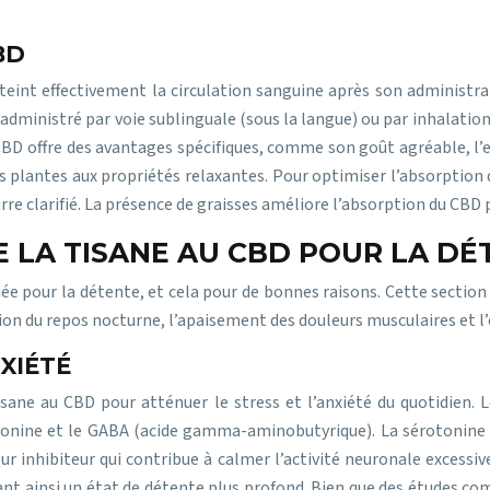
BD
teint effectivement la circulation sanguine après son administra
 administré par voie sublinguale (sous la langue) ou par inhalation
BD offre des avantages spécifiques, comme son goût agréable, l’ex
s plantes aux propriétés relaxantes. Pour optimiser l’absorption d
eurre clarifié. La présence de graisses améliore l’absorption du CB
E LA TISANE AU CBD POUR LA DÉ
liée pour la détente, et cela pour de bonnes raisons. Cette section
ion du repos nocturne, l’apaisement des douleurs musculaires et l’
XIÉTÉ
sane au CBD pour atténuer le stress et l’anxiété du quotidien. 
otonine et le GABA (acide gamma-aminobutyrique). La sérotonine e
 inhibiteur qui contribue à calmer l’activité neuronale excessiv
risant ainsi un état de détente plus profond. Bien que des études c