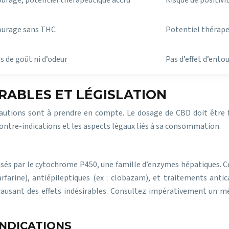
ourage, potentiel thérapeutique accru
Risque de positivi
tourage sans THC
Potentiel thérape
s de goût ni d’odeur
Pas d’effet d’ento
RABLES ET LÉGISLATION
autions sont à prendre en compte. Le dosage de CBD doit être fa
ontre-indications et les aspects légaux liés à sa consommation.
s par le cytochrome P450, une famille d’enzymes hépatiques. Cela 
arfarine), antiépileptiques (ex : clobazam), et traitements ant
sant des effets indésirables. Consultez impérativement un méd
INDICATIONS