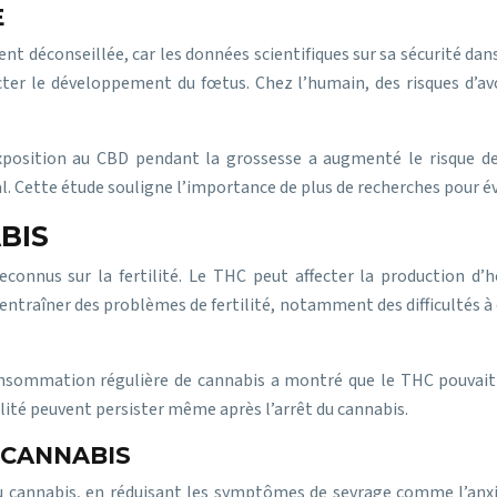
E
déconseillée, car les données scientifiques sur sa sécurité dans
ecter le développement du fœtus. Chez l’humain, des risques d’
’exposition au CBD pendant la grossesse a augmenté le risque
. Cette étude souligne l’importance de plus de recherches pour év
BIS
econnus sur la fertilité. Le THC peut affecter la production d
traîner des problèmes de fertilité, notamment des difficultés à 
sommation régulière de cannabis a montré que le THC pouvait e
ilité peuvent persister même après l’arrêt du cannabis.
 CANNABIS
du cannabis, en réduisant les symptômes de sevrage comme l’anxiét