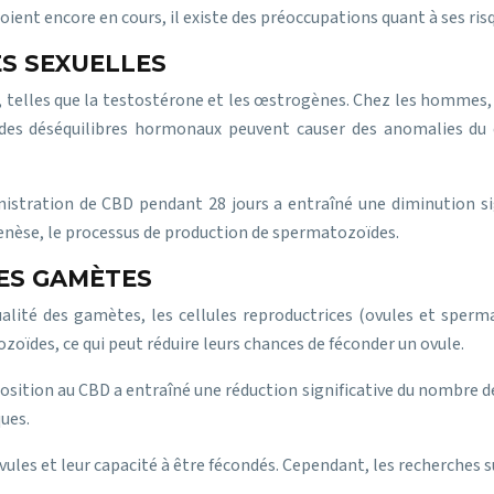
 soient encore en cours, il existe des préoccupations quant à ses ris
S SEXUELLES
 telles que la testostérone et les œstrogènes. Chez les hommes, 
des déséquilibres hormonaux peuvent causer des anomalies du cy
istration de CBD pendant 28 jours a entraîné une diminution si
enèse, le processus de production de spermatozoïdes.
DES GAMÈTES
alité des gamètes, les cellules reproductrices (ovules et sper
zoïdes, ce qui peut réduire leurs chances de féconder un ovule.
exposition au CBD a entraîné une réduction significative du nomb
ues.
ules et leur capacité à être fécondés. Cependant, les recherches su