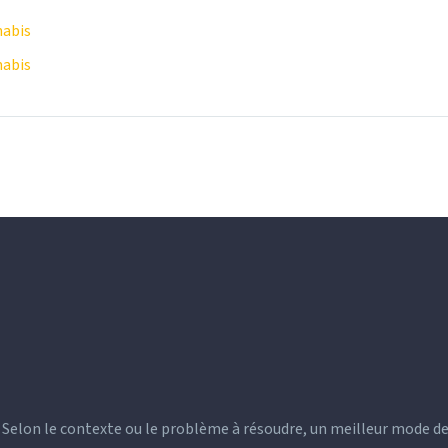
nabis
nabis
). Selon le contexte ou le problème à résoudre, un meilleur mode