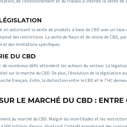
ntation, de l’environnement et du travail) a interdit la vente d
LÉGISLATION
té en autorisant la vente de produits à base de CBD avec un taux
osé des restrictions. La vente de fleurs et de résine de CBD, par
 et des limitations spécifiques.
RIE DU CBD
de nombreux défis attendent les acteurs du secteur. La légalis
tiel sur le marché du CBD. De plus, l’évolution de la législation 
rché français. Enfin, la distinction entre le CBD et le THC demeur
 SUR LE MARCHÉ DU CBD : ENTRE
ement du marché du CBD. Malgré les incertitudes et les restrictions
é à 500 millions d’euros, illustrant l’intérêt grandissant des cons