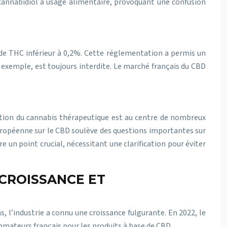
e cannabidiol à usage alimentaire, provoquant une confusion
 de THC inférieur à 0,2%. Cette réglementation a permis un
 exemple, est toujours interdite. Le marché français du CBD
ation du cannabis thérapeutique est au centre de nombreux
européenne sur le CBD soulève des questions importantes sur
e un point crucial, nécessitant une clarification pour éviter
 CROISSANCE ET
, l’industrie a connu une croissance fulgurante. En 2022, le
ommateurs français pour les produits à base de CBD.