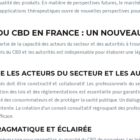
qualité des produits. En matière de perspectives futures, le marc
pplications thérapeutiques ouvre de nouvelles perspectives pour l
 DU CBD EN FRANCE : UN NOUVEA
ie de la capacité des acteurs du secteur et des autorités à trouve
ls du CBD et les autorités est indispensable pour élaborer une lé
E LES ACTEURS DU SECTEUR ET LES A
tés doit être constructif et collaboratif. Les professionnels du
ion des lois et des réglementations est essentielle pour garantir
urité des consommateurs et de protéger la santé publique. Un dialo
entente. La création d’un conseil consultatif regroupant des prof
ficace.
RAGMATIQUE ET ÉCLAIRÉE
 nécessaire pour permettre au marché du CBD de prospérer. Les loi