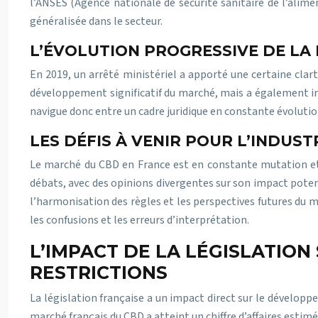
l’ANSES (Agence nationale de sécurité sanitaire de l’alime
généralisée dans le secteur.
L’ÉVOLUTION PROGRESSIVE DE LA 
En 2019, un arrêté ministériel a apporté une certaine clar
développement significatif du marché, mais a également imp
navigue donc entre un cadre juridique en constante évolution
LES DÉFIS À VENIR POUR L’INDUST
Le marché du CBD en France est en constante mutation et 
débats, avec des opinions divergentes sur son impact poten
l’harmonisation des règles et les perspectives futures du ma
les confusions et les erreurs d’interprétation.
L’IMPACT DE LA LÉGISLATION
RESTRICTIONS
La législation française a un impact direct sur le développ
marché français du CBD a atteint un chiffre d’affaires estim